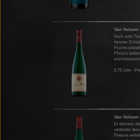
Van Volxem 
Hoch reife Tr
feinster Schie
Fruchtcocktai
Pfirsich duft
und trockenem
0,75 Liter - Pr
Van Volxem 
Er definiert d
verbindet dies
Finesse entfa