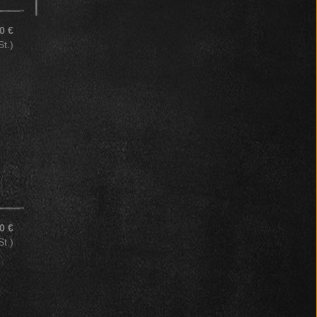
0 €
St.)
0 €
St.)