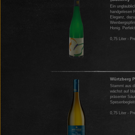
Ein unglaublic
handgelesen Ri
Eleganz, daz
Weinbergspfir
Honig. Perfekt
0,75 Liter - Pr
Würtzberg P
Stammt aus d
wächst auf bl
präsenter Säur
Spesenbegleit
0,75 Liter - Pr