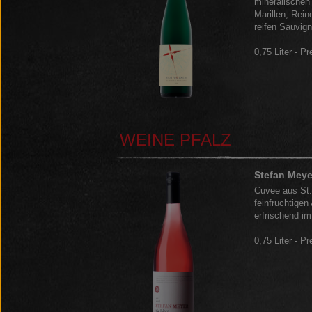
mineralischen
Marillen, Rein
reifen Sauvig
0,75 Liter - Pr
WEINE PFALZ
Stefan Meye
Cuvee aus St.
feinfruchtige
erfrischend 
0,75 Liter - Pr