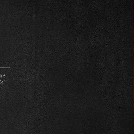
0 €
St.)