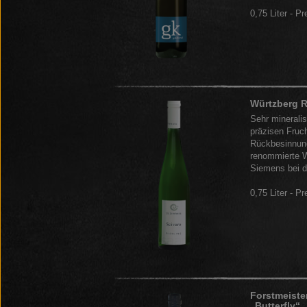
0,75 Liter - Pr
Würtzberg R
Sehr mineralis
präzisen Fruch
Rückbesinnung
renommierte We
Siemens bei di
0,75 Liter - Pr
Forstmeister
„Butterfly“