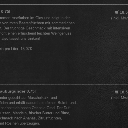
 0,75l
18,5
mmert roséfarben im Glas und zeigt in der
(inkl. Mw
 von roten Beerenfrüchten mit sommerlichen
 Der fruchtige Geschmack mit intensiven
icht einen erfrischend leichten Weingenuss.
also lasset uns trinken!
eis pro Liter: 15,07€
auburgunder 0,75l
18,5
der gedeiht auf Muschelkalk- und
(inkl. Mw
den und erhält dadurch ein feines Bukett und
chschnittlich hohen Oechsle-Grad. Der Duft
üssen, Mandeln, frischer Butter und Birne,
chmack nach Ananas, Zitrusfrüchten,
nd Rosinen überzeugen.