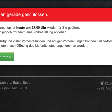
ben gerade geschlossen.
ANGYEOM CHICKEN
KIMDOGO SALAT
ANCHAN
BEILAGEN / SAUCEN
ineshop ist
heute um 17:00 Uhr
wieder für Sie geöffnet.
n jedoch trotzdem eine Vorbestellung abgeben.
ANDU
GETRÄNKE
IMDOGO BURGER
ufgrund vieler Vorbestellungen und nötiger Vorbereitungen können Online-Bes
WEIN
inuten nach Öffnung des Lieferdienstes angenommen werden.
etreten
Loire L‘Extra Brut
21,5
eis pro Liter: 19,07€
(inkl. Mw