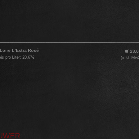
Loire L‘Extra Rosé
23,0
eis pro Liter: 20,67€
(inkl. Mw
RUWER