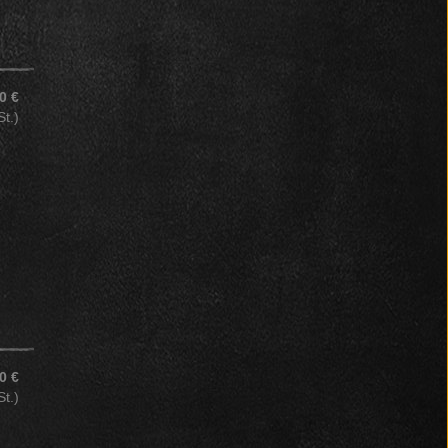
0 €
St.)
0 €
St.)