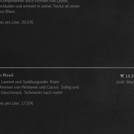
 Komponenten auch Aromen von Quitte,
eclauden und erinnert in seiner Textur an einen
non Blanc.
eis pro Liter: 20,67€
r Rosé
18,5
 Laurent und Spätburgunder. Klare
(inkl. Mw
n Aromen von Himbeere und Cassis. Saftig und
im Geschmack. Schmeckt nach mehr!
eis pro Liter: 17,07€