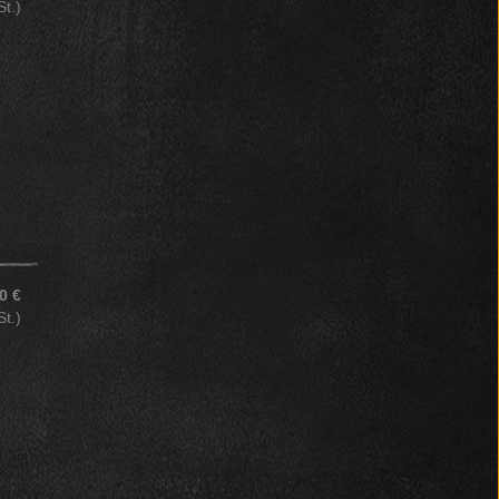
St.)
0 €
St.)