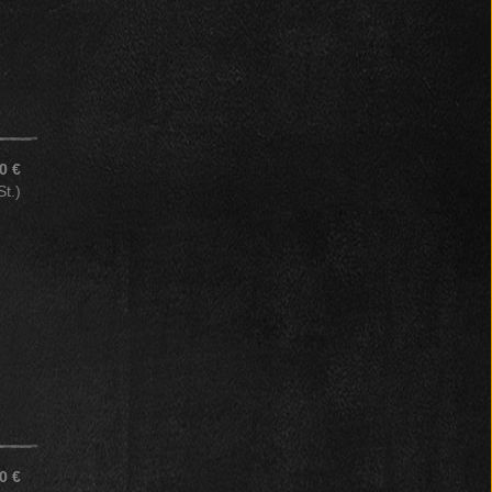
0 €
St.)
0 €