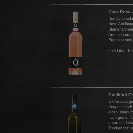
Qvee Rose -
Der Qvee schi
Nase Anklänge
Blumenaromen.
Aromen verspr
Ergo bibamus, 
0,75 Liter - Pr
Goldkind Gr
GK Grauburgun
Keuperlehm-Bö
einen überdur
nach grünen N
sowie der Ges
Trockenobst u