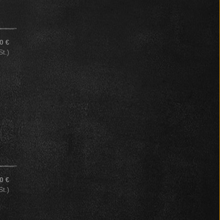
0 €
St.)
0 €
St.)