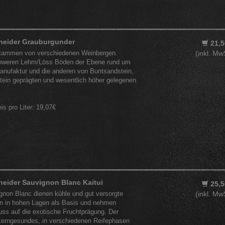
neider Grauburgunder
21,5
stammen von verschiedenen Weinbergen.
(inkl. Mw
chweren Lehm/Löss Böden der Ebene rund um
nufaktur und die anderen von Buntsandstein,
tein geprägten und wesentlich höher gelegenen
eis pro Liter: 19,07€
eider Sauvignon Blanc Kaitui
25,5
gnon Blanc dienen kühle und gut versorgte
(inkl. Mw
n in hohen Lagen als Basis und nehmen
uss auf die exotische Fruchtprägung. Der
kerngesundes, in verschiedenen Reifephasen