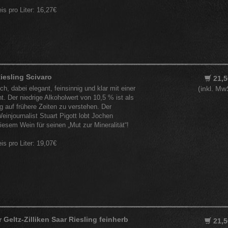
eis pro Liter: 16,27€
iesling Scivaro
21,5
ch, dabei elegant, feinsinnig und klar mit einer
(inkl. Mw
t. Der niedrige Alkoholwert von 10,5 % ist als
 auf frühere Zeiten zu verstehen. Der
injournalist Stuart Pigott lobt Jochen
esem Wein für seinen „Mut zur Mineralität“!
eis pro Liter: 19,07€
 Geltz-Zilliken Saar Riesling feinherb
21,5