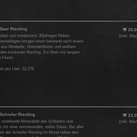
Saar Riesling
25,0
auben von mindestens 30jährigen Reben
(inkl. Mw
fersteillagen bringen einen betörend nach einem
l aus Mirabelle, Holunderblüten und weißem
enden trockenen Riesling. Ein Wein mit langem
 Finish.
eis pro Liter: 22,27€
Schiefer Riesling
23,0
ie strahlende Mineralität des Schiefers und
(inkl. Mw
e mit einer animierenden, reifen Säure. Bei aller
ltet der Schiefer Riesling im Mund neben den